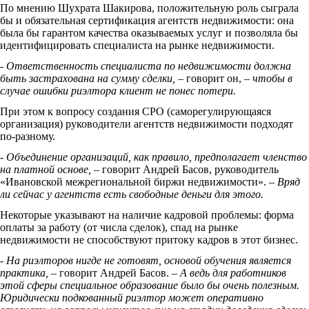
По мнению Шухрата Шакирова, положительную роль сыграла
бы и обязательная сертификация агентств недвижимости: она
была бы гарантом качества оказываемых услуг и позволяла бы
идентифицировать специалиста на рынке недвижимости.
- Ответственность специалиста по недвижимости должна
быть застрахована на сумму сделки,
– говорит он,
– чтобы в
случае ошибки риэлтора клиент не понес потери.
При этом к вопросу создания СРО (саморегулирующаяся
организация) руководители агентств недвижимости подходят
по-разному.
- Объединение организаций, как правило, предполагает членство
на платной основе,
– говорит Андрей Басов, руководитель
«Ивановской межрегиональной биржи недвижимости».
– Вряд
ли сейчас у агентств есть свободные деньги для этого.
Некоторые указывают на наличие кадровой проблемы: форма
оплаты за работу (от числа сделок), спад на рынке
недвижимости не способствуют притоку кадров в этот бизнес.
- На риэлторов нигде не готовят, основой обучения является
практика, –
говорит Андрей Басов.
– А ведь для работников
этой сферы специальное образование было бы очень полезным.
Юридически подкованный риэлтор может оперативно